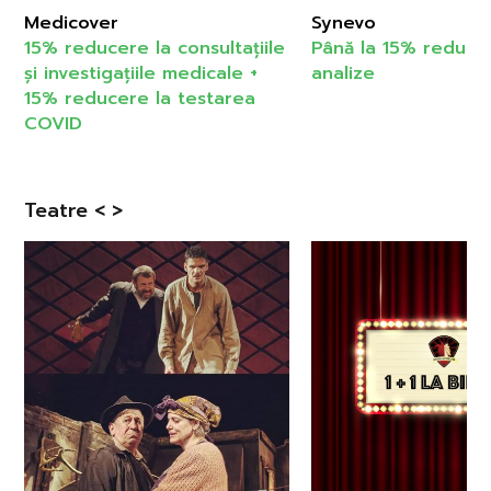
Medicover
Synevo
15% reducere la consultațiile
Până la 15% reduce
și investigațiile medicale +
analize
15% reducere la testarea
COVID
Teatre < >