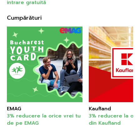
intrare gratuită
Cumpărături
EMAG
Kaufland
3% reducere la orice vrei tu
3% reducere la oric
de pe EMAG
din Kaufland