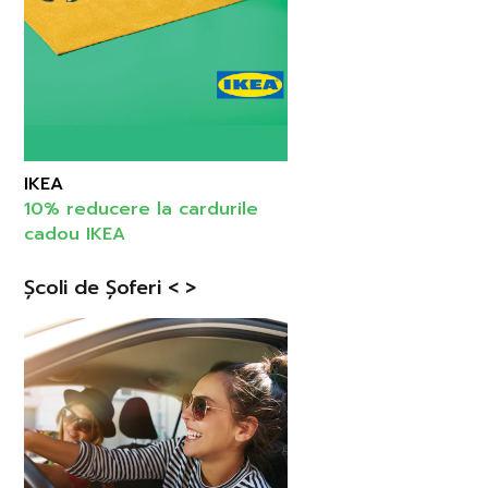
IKEA
10% reducere la cardurile
cadou IKEA
Școli de Șoferi < >