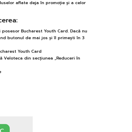
uselor aflate deja în promoție și a celor
cerea:
fii posesor Bucharest Youth Card. Dacă nu
ind butonul de mai jos și îl primești în 3
Bucharest Youth Card
ă Veloteca din secțiunea „Reduceri în
e
C