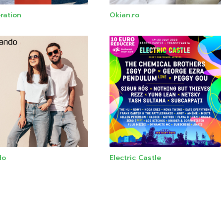
ration
Okian.ro
do
Electric Castle