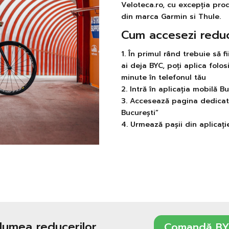
Veloteca.ro, cu excepția prod
din marca Garmin si Thule.
Cum accesezi redu
1. În primul rând trebuie să 
ai deja BYC, poți aplica folos
minute în telefonul tău
2. Intră în aplicația mobilă 
3. Accesează pagina dedicat
București”
4. Urmează pașii din aplicați
 lumea reducerilor
Comandă BY