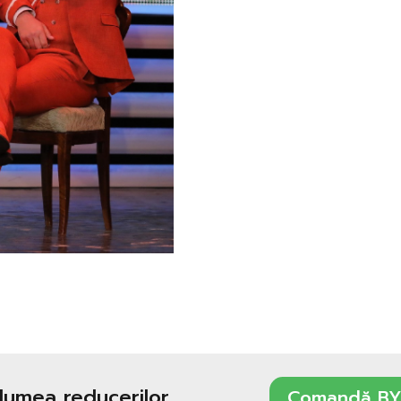
 lumea reducerilor
Comandă BY