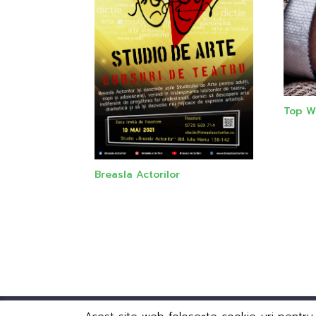
Top W
Breasla Actorilor