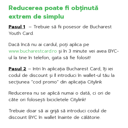
Reducerea poate fi obținută
extrem de simplu
Pasul 1
– Trebuie să fii posesor de Bucharest
Youth Card.
Dacă încă nu ai cardul, poți aplica pe
www.bucharestcard.ro
și în 3 minute vei avea BYC-
ul la tine în telefon, gata să fie folosit!
Pasul 2
– Intri în aplicația Bucharest Card, îți iei
codul de discount și îl introduci în wallet-ul tău la
secțiunea “cod promo” din aplicația Citylink
Reducerea nu se aplică numai o dată, ci ori de
câte ori folosești bicicletele Citylink!
Trebuie doar să ai grijă să introduci codul de
discount BYC în wallet înainte de călătorie.