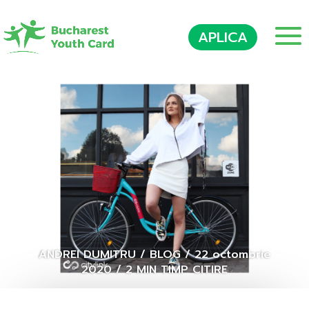
APLICA
ANDREI DUMITRU
/
BLOG
/
22 octombrie
2020
/
2 MIN TIMP CITIRE